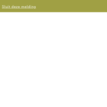
Sluit deze melding
DEN HAAG
070 3554407
denhaag@bsla.nl
Spaarneplein 2
2515 VK Den Haag
BERGEN OP ZOOM