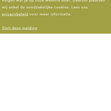
volgen wat je op onze website doet. Daarom plaatsen
wij enkel de noodzakelijke cookies. Lees ons
privacybeleid
voor meer informatie.
Sluit deze melding
DEN HAAG
070 3554407
denhaag@bsla.nl
Spaarneplein 2