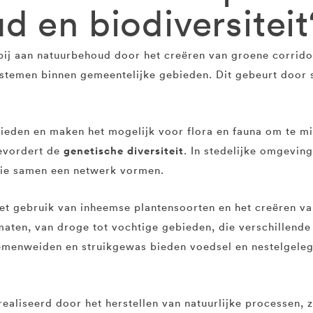
 en biodiversiteit
bij aan natuurbehoud door het creëren van groene corridor
systemen binnen gemeentelijke gebieden. Dit gebeurt door 
eden en maken het mogelijk voor flora en fauna om te mig
genetische diversiteit
bevordert de
. In stedelijke omgevin
die samen een netwerk vormen.
et gebruik van inheemse plantensoorten en het creëren van
aten, van droge tot vochtige gebieden, die verschillende
oemenweiden en struikgewas bieden voedsel en nestelgeleg
realiseerd door het herstellen van natuurlijke processen