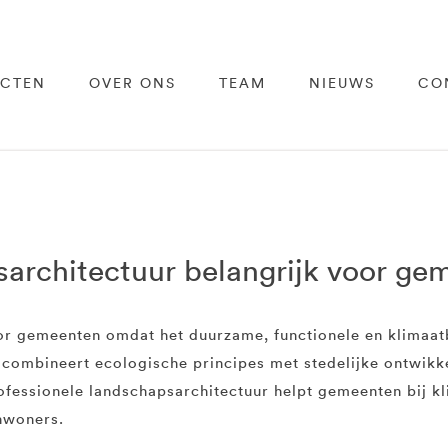
ECTEN
OVER ONS
TEAM
NIEUWS
CO
architectuur belangrijk voor ge
oor gemeenten omdat het duurzame, functionele en klimaat
 combineert ecologische principes met stedelijke ontwik
fessionele landschapsarchitectuur helpt gemeenten bij k
inwoners.