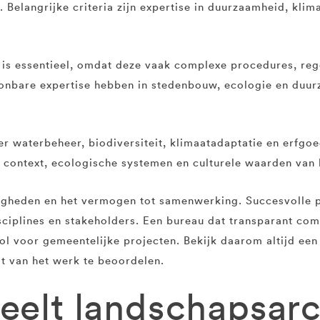
. Belangrijke criteria zijn expertise in duurzaamheid, klim
is essentieel, omdat deze vaak complexe procedures, re
onbare expertise hebben in stedenbouw, ecologie en duur
eer waterbeheer, biodiversiteit, klimaatadaptatie en erfg
e context, ecologische systemen en culturele waarden van
gheden en het vermogen tot samenwerking. Succesvolle p
sciplines en stakeholders. Een bureau dat transparant co
ol voor gemeentelijke projecten. Bekijk daarom altijd ee
it van het werk te beoordelen.
eelt landschapsarc