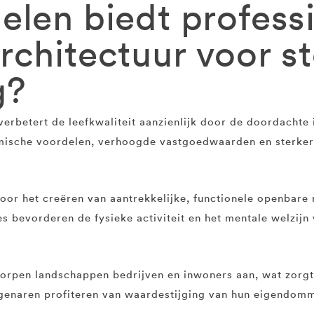
elen biedt profess
chitectuur voor st
g?
verbetert de leefkwaliteit aanzienlijk door de doordachte
nomische voordelen, verhoogde vastgoedwaarden en sterker
oor het creëren van aantrekkelijke, functionele openbare
 bevorderen de fysieke activiteit en het mentale welzijn 
orpen landschappen bedrijven en inwoners aan, wat zorg
genaren profiteren van waardestijging van hun eigendomm