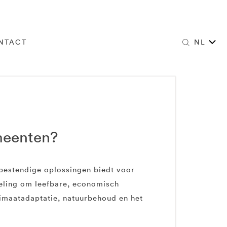
NTACT
NL
meenten?
bestendige oplossingen biedt voor
keling om leefbare, economisch
limaatadaptatie, natuurbehoud en het