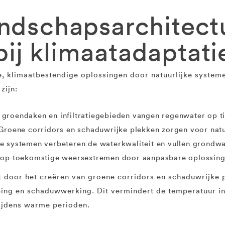
andschapsarchitect
ij klimaatadaptati
, klimaatbestendige oplossingen door natuurlijke systemen
zijn:
 groendaken en infiltratiegebieden vangen regenwater op t
roene corridors en schaduwrijke plekken zorgen voor natu
e systemen verbeteren de waterkwaliteit en vullen grondw
 op toekomstige weersextremen door aanpasbare oplossin
t door het creëren van groene corridors en schaduwrijke
ing en schaduwwerking. Dit vermindert de temperatuur in 
tijdens warme perioden.