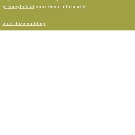
privacybeleid
voor meer informatie.
Blankenburg tunnel Delft-Schiedam
Sluit deze melding
THE ESSENCE
Tunnel beneath the
Scheur
The Blankenburgverbinding (A24) is a new
motorway between the A20 and the A15, with a land
tunnel under the Aalkeetpolder and a deeper,
underwater tunnel under the Scheur. The