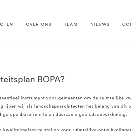
ECTEN
OVER ONS
TEAM
NIEUWS
CO
iteitsplan BOPA?
ssentieel instrument voor gemeenten om de ruimtelijke kw
grijpen wij als landschapsarchitecten het belang van dit 
dige openbare ruimte en duurzame gebiedsontwikkeling.
 kwaliteitseisen te stellen voor ruimtelijke ontwikkeling