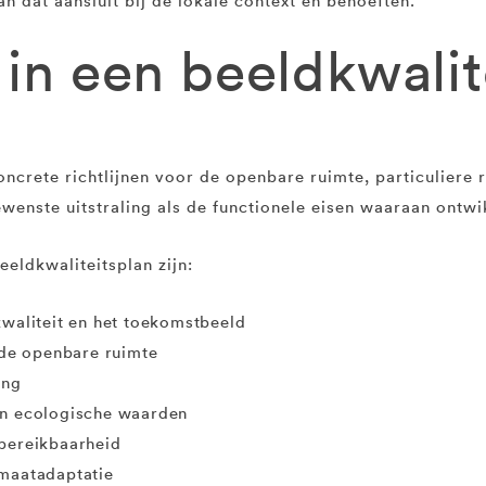
an dat aansluit bij de lokale context en behoeften.
 in een beeldkwalit
ncrete richtlijnen voor de openbare ruimte, particuliere r
ewenste uitstraling als de functionele eisen waaraan ontw
eldkwaliteitsplan zijn:
kwaliteit en het toekomstbeeld
n de openbare ruimte
ing
en ecologische waarden
 bereikbaarheid
imaatadaptatie