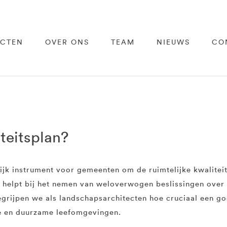
ECTEN
OVER ONS
TEAM
NIEUWS
CO
teitsplan?
rijk instrument voor gemeenten om de ruimtelijke kwalitei
 helpt bij het nemen van weloverwogen beslissingen over 
grijpen we als landschapsarchitecten hoe cruciaal een go
le en duurzame leefomgevingen.