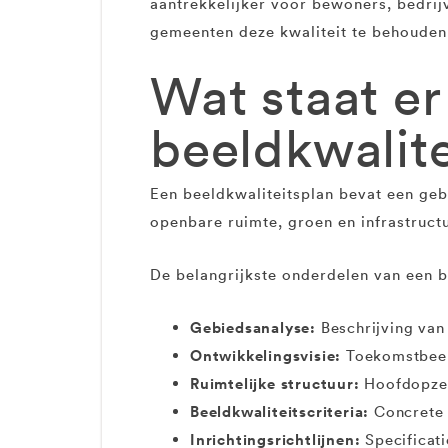
aantrekkelijker voor bewoners, bedrij
gemeenten deze kwaliteit te behouden 
Wat staat er
beeldkwalite
Een beeldkwaliteitsplan bevat een gebi
openbare ruimte, groen en infrastruct
De belangrijkste onderdelen van een be
Gebiedsanalyse:
Beschrijving van 
Ontwikkelingsvisie:
Toekomstbeeld
Ruimtelijke structuur:
Hoofdopzet
Beeldkwaliteitscriteria:
Concrete 
Inrichtingsrichtlijnen:
Specificati