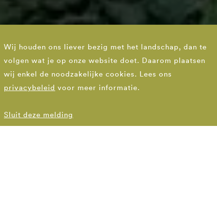
The wonder of tulips
Wij houden ons liever bezig met het landschap, dan te
returned to inner city
volgen wat je op onze website doet. Daarom plaatsen
Deventer
wij enkel de noodzakelijke cookies. Lees ons
privacybeleid
voor meer informatie.
Outdoor areas Stadshof Deventer
Sluit deze melding
THE ESSENCE
Tulips in a travel diary