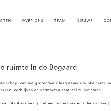
ECTEN
OVER ONS
TEAM
NIEUWS
CO
e ruimte In de Bogaard
de schop, van het grotendeels leegstaande winkelcentrum
rken, verblijven en ontmoeten centraal zullen staan.
BoschSlabbers bezig met een onderzoek en schetsontwerp 