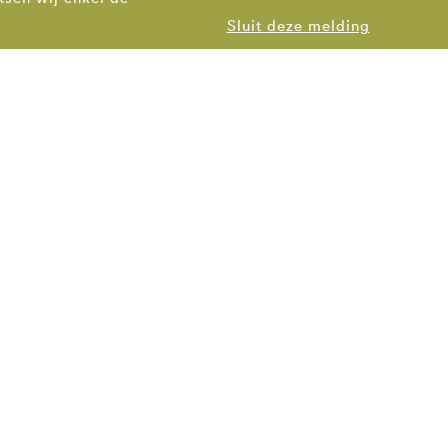
Sluit deze melding
RNHEM
0343 769223
arnhem@bsla.nl
Coehoornstraat 74-7
6811 LA Arnhem