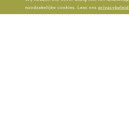
noodzakelijke cookies. Lees ons
privacybeleid
DEN HAAG
070 3554407
denhaag@bsla.nl
Spaarneplein 2
2515 VK Den Haag