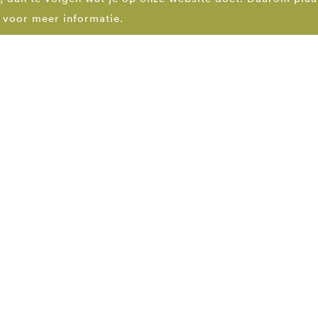
voor meer informatie.
BERGEN OP ZOOM
A
0118 592288
bergenopzoom@bsla.nl
De Statie 3
4611 CZ Bergen op Zoom