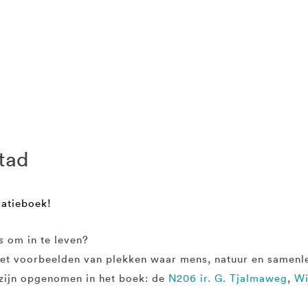
stad
ratieboek!
s om in te leven?
 met voorbeelden van plekken waar mens, natuur en samenle
 zijn opgenomen in het boek: de
N206 ir. G. Tjalmaweg
,
Wi