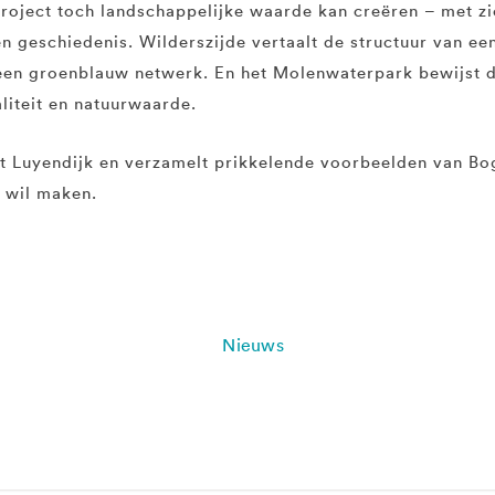
roject toch landschappelijke waarde kan creëren – met zi
 geschiedenis. Wilderszijde vertaalt de structuur van ee
een groenblauw netwerk. En het Molenwaterpark bewijst d
liteit en natuurwaarde.
t Luyendijk en verzamelt prikkelende voorbeelden van Bo
r wil maken.
Nieuws