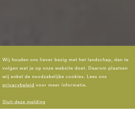
Wij houden ons liever bezig met het landschap, dan te
Een thuis voor de
volgen wat je op onze website doet. Daarom plaatsen
ijsvogelvlinder
wij enkel de noodzakelijke cookies. Lees ons
privacybeleid
voor meer informatie.
Beekdalontwikkeling Goorloop Helmond
Sluit deze melding
DE KERN