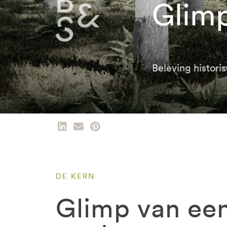
Glimp
Beleving histori
DE KERN
Glimp van een