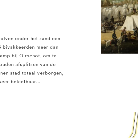
dolven onder het zand een
15 bivakkeerden meer dan
kamp bij Oirschot, om te
uden afsplitsen van de
nnen stad totaal verborgen,
 weer beleefbaar…