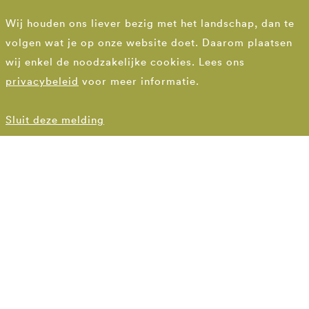
Wij houden ons liever bezig met het landschap, dan te
Zwemmen tussen
volgen wat je op onze website doet. Daarom plaatsen
zeedennen en helmgras
wij enkel de noodzakelijke cookies. Lees ons
privacybeleid
voor meer informatie.
Duintuin Dishoek
Sluit deze melding
DE KERN
Zwevend op het
kruispunt tussen duin
en bos