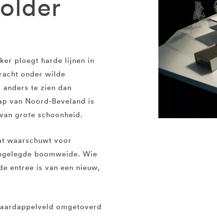
older
ker ploegt harde lijnen in
racht onder wilde
 anders te zien dan
hap van Noord-Beveland is
 van grote schoonheid.
at waarschuwt voor
aangelegde boomweide. Wie
de entree is van een nieuw,
e aardappelveld omgetoverd