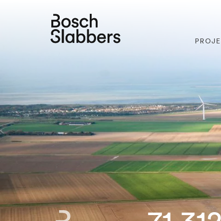
PROJ
71.31