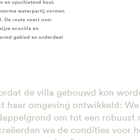
n en opschietend hout.
enorme waterpartij vormen
. De route voert over
wijze ecovilla en
chermd gebied en onderdeel
ordat de villa gebouwd kon wor
st haar omgeving ontwikkeld: We
dappelgrond om tot een robuust 
creëerden we de condities voor he