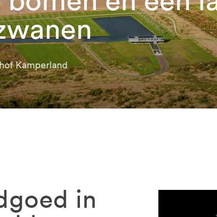
 zwanen
hof Kamperland
ndgoed in