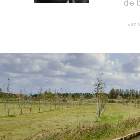
de 
– Jan 