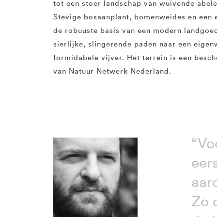
tot een stoer landschap van wuivende abele
Stevige bosaanplant, bomenweides en een 
de robuuste basis van een modern landgoed
sierlijke, slingerende paden naar een eigen
formidabele vijver. Het terrein is een bes
van Natuur Netwerk Nederland.
“Vo
eer
aar
Zo 