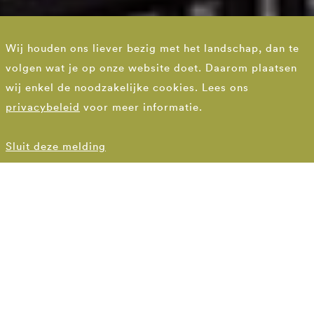
Pauwenveren en
Wij houden ons liever bezig met het landschap, dan te
parelend water voor
volgen wat je op onze website doet. Daarom plaatsen
een art deco binnenhof
wij enkel de noodzakelijke cookies. Lees ons
privacybeleid
voor meer informatie.
Buitenruimte Vogelhof Leeuwesteyn Utrecht
Sluit deze melding
DE KERN
Collectief leefdek
Na een dag werken kom je thuis en parkeer je je