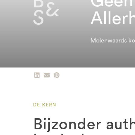
Aller
Molenwaards k
DE KERN
Bijzonder aut