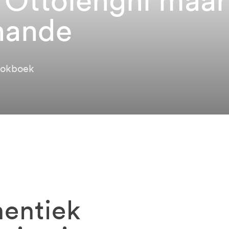
hande
ookboek
hentiek