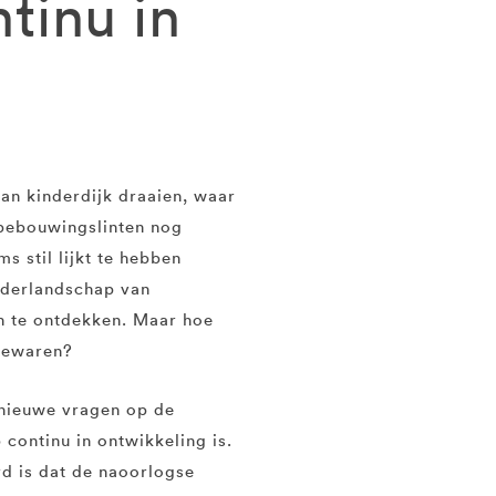
tinu in
n kinderdijk draaien, waar
 bebouwingslinten nog
s stil lijkt te hebben
lderlandschap van
en te ontdekken. Maar hoe
 bewaren?
nieuwe vragen op de
continu in ontwikkeling is.
d is dat de naoorlogse