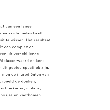
ct van een lange
eigen aardigheden heeft
t te wissen. Het resultaat
uit een complex en
ren uit verschillende
 Alblasserwaard en kent
dit gebied specifiek zijn.
rmen de ingrediënten van
oorbeeld de donken,
 achterkades, molens,
tbosjes en knotbomen.