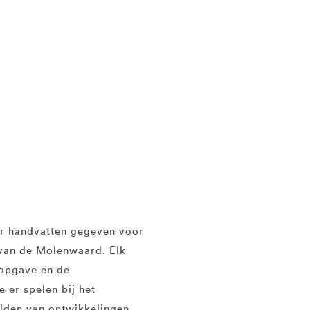
er handvatten gegeven voor
 van de Molenwaard. Elk
 opgave en de
 er spelen bij het
lden van ontwikkelingen