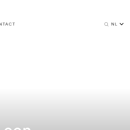
NTACT
NL
 een