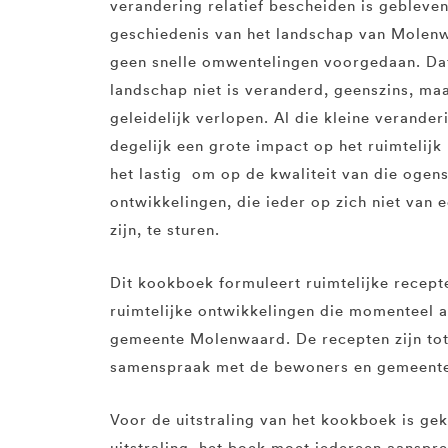
verandering relatief bescheiden is gebleven
geschiedenis van het landschap van Molenw
geen snelle omwentelingen voorgedaan. Dat
landschap niet is veranderd, geenszins, ma
geleidelijk verlopen. Al die kleine verand
degelijk een grote impact op het ruimtelijk
het lastig om op de kwaliteit van die ogensc
ontwikkelingen, die ieder op zich niet van 
zijn, te sturen.
Dit kookboek formuleert ruimtelijke recept
ruimtelijke ontwikkelingen die momenteel a
gemeente Molenwaard. De recepten zijn to
samenspraak met de bewoners en gemeent
Voor de uitstraling van het kookboek is g
uitstraling, het boek moet iedereen aanspr