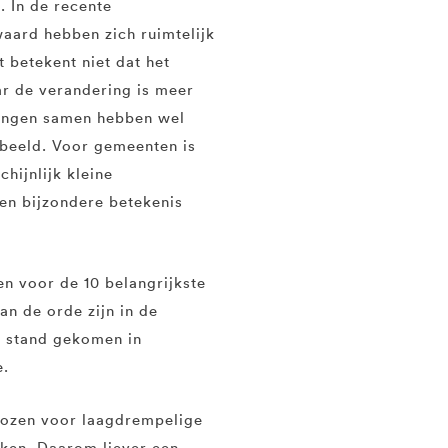
. In de recente
aard hebben zich ruimtelijk
 betekent niet dat het
ar de verandering is meer
eringen samen hebben wel
 beeld. Voor gemeenten is
hijnlijk kleine
een bijzondere betekenis
en voor de 10 belangrijkste
an de orde zijn in de
t stand gekomen in
e.
ekozen voor laagdrempelige
eken. Daarom liever een