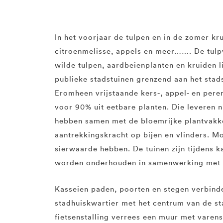
In het voorjaar de tulpen en in de zomer kr
citroenmelisse, appels en meer……. De tulp
wilde tulpen, aardbeienplanten en kruiden 
publieke stadstuinen grenzend aan het stad
Eromheen vrijstaande kers-, appel- en per
voor 90% uit eetbare planten. Die leveren ni
hebben samen met de bloemrijke plantvakk
aantrekkingskracht op bijen en vlinders. Mo
sierwaarde hebben. De tuinen zijn tijdens 
worden onderhouden in samenwerking met 
Kasseien paden, poorten en stegen verbinde
stadhuiskwartier met het centrum van de s
fietsenstalling verrees een muur met varen