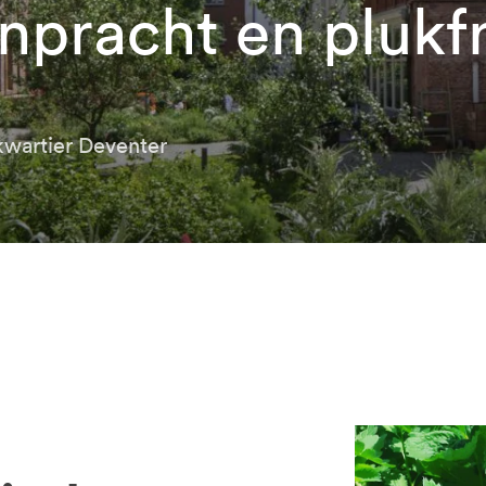
npracht en plukfr
kwartier Deventer