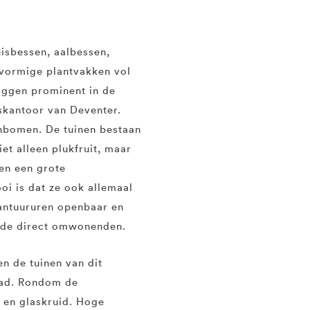
uisbessen, aalbessen,
vormige plantvakken vol
liggen prominent in de
skantoor van Deventer.
enbomen. De tuinen bestaan
et alleen plukfruit, maar
en een grote
oi is dat ze ook allemaal
kantuururen openbaar en
de direct omwonenden.
n de tuinen van dit
tad. Rondom de
s en glaskruid. Hoge