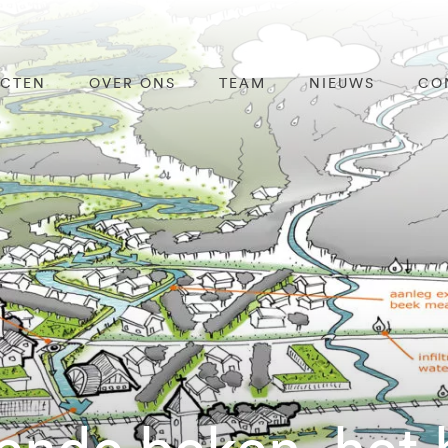
ECTEN
OVER ONS
TEAM
NIEUWS
CO
nde beken, het h