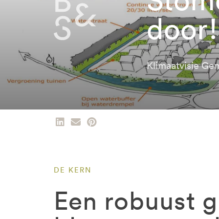
door!
Klimaatvisie G
DE KERN
Een robuust g