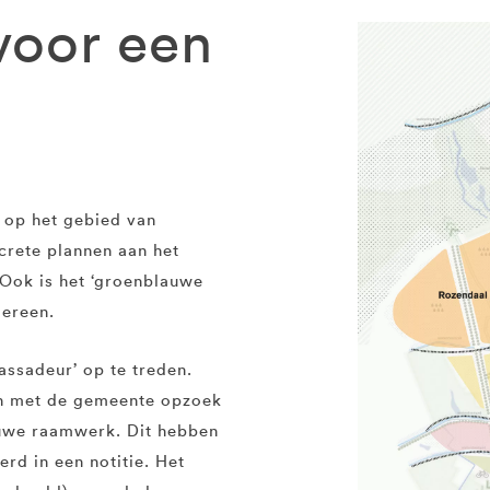
 voor een
r op het gebied van
crete plannen aan het
Ook is het ‘groenblauwe
dereen.
ssadeur’ op te treden.
en met de gemeente opzoek
auwe raamwerk. Dit hebben
rd in een notitie. Het