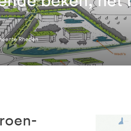
emeente Rheden
roen-