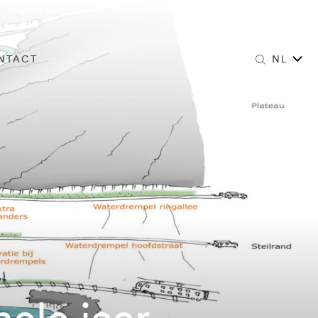
NTACT
NL
ele jaar