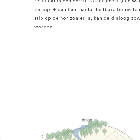
resultaat is een eerste totaalschets (een w
termijn + een heel aantal tastbare bouwste
stip op de horizon er is, kan de dialoog zow
worden.