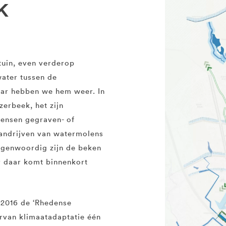
k
tuin, even verderop
water tussen de
aar hebben we hem weer. In
erbeek, het zijn
ensen gegraven- of
andrijv­en van watermolens
Tegenwoordig zijn de beken
ar daar komt binnenkort
 2016 de ‘Rhedense
rvan klimaatadaptatie één