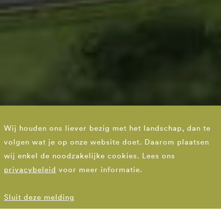
Op de grens van
Wij houden ons liever bezig met het landschap, dan te
bovenland en
volgen wat je op onze website doet. Daarom plaatsen
Zuidplaspolder
wij enkel de noodzakelijke cookies. Lees ons
privacybeleid
voor meer informatie.
Parallelstructuur A12 Moordrechtboog
Sluit deze melding