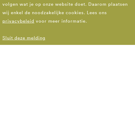
volgen wat je op onze website doet. Daarom plaatsen
vestingssingels
wij enkel de noodzakelijke cookies. Lees ons
privacybeleid
voor meer informatie.
Singels & Westdampark Woerden
Sluit deze melding
Nieuwe oeverlijn voor
de singels
De oevers van de Singels van Woerden zijn volledig
vernieuwd naar ontwerp van BoschSlabbers. We
stelden hiervoor eerst een integrale Singelvisie